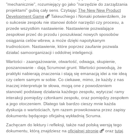
"mechanicznie", rozumiejący go jako "narzędzie do zarządzania
projektami" gubią cały sens. Czytając
The New New Product
Development Game
Takeuchiego i Nonaki potwierdziłem, że
o sukcesie zespołu nie stanowi dobór narzędzi czy procesu, a
przede wszystkim nastawienie. Nastawienie pozwalające
zespołowi przeć do przodu i poszukiwać nowych sposobów
osiągania celów wbrew, a może dzięki napotykanym
trudnościom. Nastawienie, które poprzez zaufanie pozwala
działać samoorganizacji i oddolnej inteligencji.
Wartości - zaangażowanie, otwartość, odwaga, skupienie,
poszanowanie - dają Scrumowi grunt. Wartości powodują, że
praktyki nabierają znaczenia i stają się emanacją idei a nie ideą
czy celem samym w sobie. Co ciekawe, mimo, że każdy z nas
inaczej interpretuje te słowa, mogą one z powodzeniem
stanowić podstawę działania każdego zespołu, wytyczać ramy
interakcji pomiędzy członkami zespołu, oraz pomiędzy zespołem
a jego otoczeniem. Dlatego tak bardzo cieszy mnie każda
dyskusja o wartościach, tym razem prowokowana przez zapisy
dokumentu będącego oficjalną wykładnią Scruma.
Zachęcam do lektury i refleksji, także nad polską wersją tego
dokumentu, którą znajdziesz na
oficjalnej stronie
oraz
tutaj
.