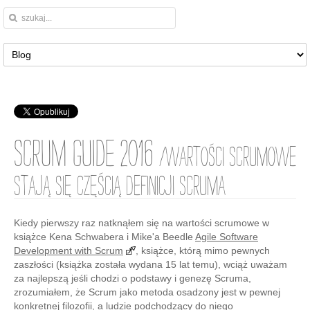
Scrum Guide 2016
/WARTOŚCI SCRUMOWE
STAJĄ SIĘ CZĘŚCIĄ DEFINICJI SCRUMA
Kiedy pierwszy raz natknąłem się na wartości scrumowe w
książce Kena Schwabera i Mike'a Beedle
Agile Software
Development with Scrum
, książce, którą mimo pewnych
zaszłości (książka została wydana 15 lat temu), wciąż uważam
za najlepszą jeśli chodzi o podstawy i genezę Scruma,
zrozumiałem, że Scrum jako metoda osadzony jest w pewnej
konkretnej filozofii, a ludzie podchodzący do niego