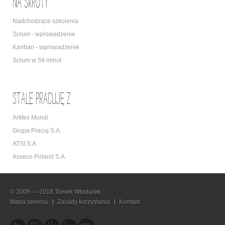
Na skróty
Nadchodzące szkolenia
Scrum - wprowadzenie
Kanban - wprowadzenie
Scrum w 59 minut
Stale pracuję z
Artifex Mundi
Grupa Pracuj S.A.
ATSI S.A.
Asseco Poland S.A.
© 2006 — 2018 Tomek Włodarek
Mapa serwisu
Zasady korzystania
Kontakt